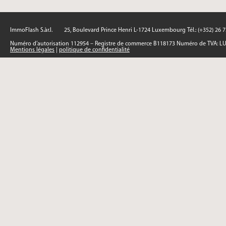
ImmoFlash S.àr.l.
25, Boulevard Prince Henri L-1724 Luxembourg Tél.: (+352) 26 
Numéro d’autorisation 112954 – Registre de commerce B118173 Numéro de TVA: L
Mentions légales
|
politique de confidentialité