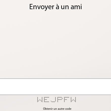
Envoyer à un ami
* * ******* * ****** ******* * *
* * * * * * * * *
* * * * * * * * *
* * * **** * ****** **** * * *
* * * * * * * * * * * *
** ** * * * * * ** **
* * ******* ***** * * * *
Obtenir un autre code